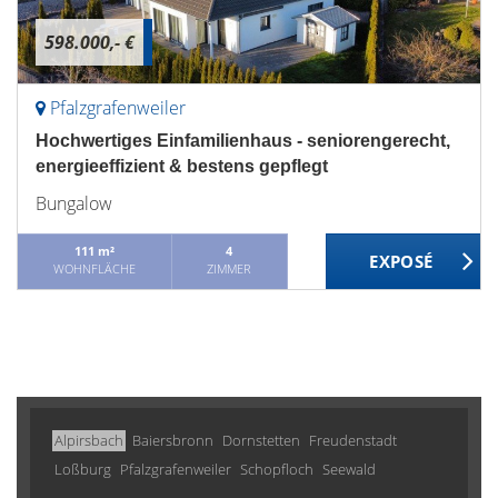
598.000,- €
Pfalzgrafenweiler
Hochwertiges Einfamilienhaus - seniorengerecht,
energieeffizient & bestens gepflegt
Bungalow
111 m²
4
WOHNFLÄCHE
ZIMMER
Alpirsbach
Baiersbronn
Dornstetten
Freudenstadt
Loßburg
Pfalzgrafenweiler
Schopfloch
Seewald