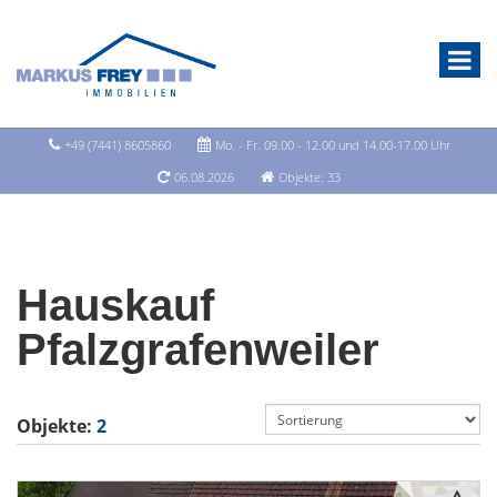
+49 (7441) 8605860
Mo. - Fr. 09.00 - 12.00 und 14.00-17.00 Uhr
06.08.2026
Objekte: 33
Hauskauf
Pfalzgrafenweiler
Objekte:
2