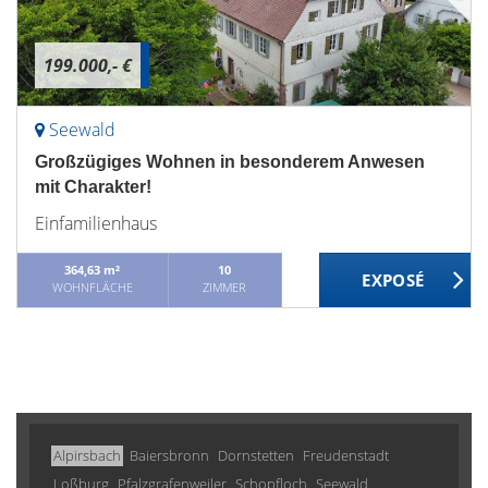
199.000,- €
Seewald
Großzügiges Wohnen in besonderem Anwesen
mit Charakter!
Einfamilienhaus
364,63 m²
10
WOHNFLÄCHE
ZIMMER
Alpirsbach
Baiersbronn
Dornstetten
Freudenstadt
Loßburg
Pfalzgrafenweiler
Schopfloch
Seewald