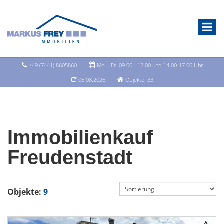
+49 (7441) 8605860
Mo. - Fr. 09.00 - 12.00 und 14.00-17.00 Uhr
06.08.2026
Objekte: 33
Immobilienkauf
Freudenstadt
Objekte:
9