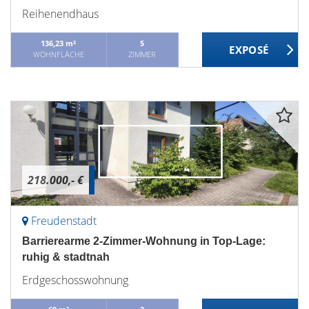
Reihenendhaus
136,23 m²
5
WOHNFLÄCHE
ZIMMER
218.000,- €
Freudenstadt
Barrierearme 2-Zimmer-Wohnung in Top-Lage:
ruhig & stadtnah
Erdgeschosswohnung