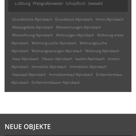
Loßburg
Pfalzgrafenweiler
Schopfloch
Seewald
Grundstücke Alpirsbach
Grundstück Alpirsbach
Immo Alpirsbach
Mietangebote Alpirsbach
Mietwohnungen Alpirsbach
Mietwohnung Alpirsbach
Wohnungen Alpirsbach
Wohnung miete
Alpirsbach
Wohnung suche Alpirsbach
Wohnungssuche
Alpirsbach
Wohnungsanzeigen Alpirsbach
Wohnung Alpirsbach
Haus Alpirsbach
Häuser Alpirsbach
kaufen Alpirsbach
mieten
Alpirsbach
Immobilie Alpirsbach
Immobilien Alpirsbach
Hauskauf Alpirsbach
Immobilienkauf Alpirsbach
Einfamilienhaus
Alpirsbach
Einfamilienhäuser Alpirsbach
NEUE OBJEKTE