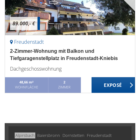
89.000,- €
Freudenstadt
2-Zimmer-Wohnung mit Balkon und
Tiefgaragenstellplatz in Freudenstadt-Kniebis
Dachgeschosswohnung
48,66 m²
2
WOHNFLÄCHE
ZIMMER
Alpirsbach
Baiersbronn
Dornstetten
Freudenstadt