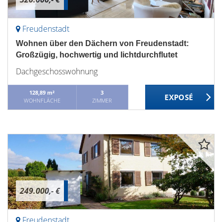
Freudenstadt
Wohnen über den Dächern von Freudenstadt:
Großzügig, hochwertig und lichtdurchflutet
Dachgeschosswohnung
128,89 m²
3
WOHNFLÄCHE
ZIMMER
249.000,- €
Freudenstadt