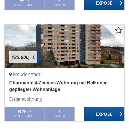
69 m²
2
WOHNFLÄCHE
ZIMMER
185.000,- €
Freudenstadt
Charmante 4-Zimmer-Wohnung mit Balkon in
gepflegter Wohnanlage
Etagenwohnung
95,79 m²
4
WOHNFLÄCHE
ZIMMER