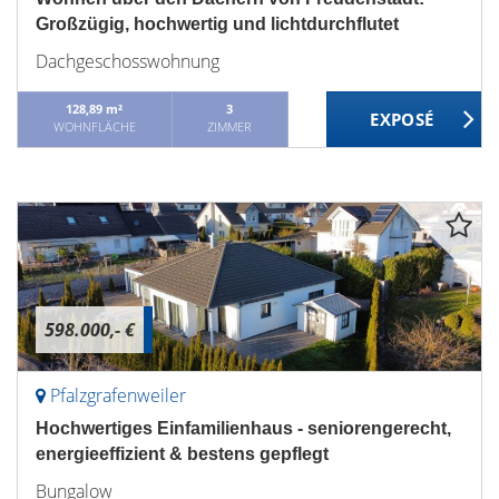
Großzügig, hochwertig und lichtdurchflutet
Dachgeschosswohnung
128,89 m²
3
WOHNFLÄCHE
ZIMMER
598.000,- €
Pfalzgrafenweiler
Hochwertiges Einfamilienhaus - seniorengerecht,
energieeffizient & bestens gepflegt
Bungalow