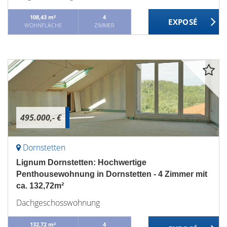
108,43 m²
4
WOHNFLÄCHE
ZIMMER
495.000,- €
Dornstetten
Lignum Dornstetten: Hochwertige
Penthousewohnung in Dornstetten - 4 Zimmer mit
ca. 132,72m²
Dachgeschosswohnung
132,72 m²
4