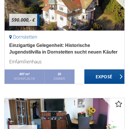
590.000,- €
Dornstetten
Einzigartige Gelegenheit: Historische
Jugendstilvilla in Dornstetten sucht neuen Käufer
Einfamilienhaus
497 m²
20
WOHNFLÄCHE
ZIMMER