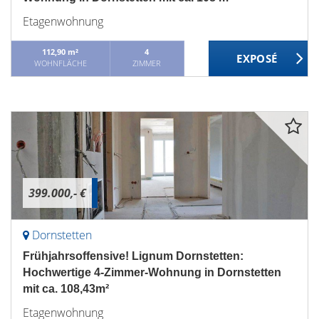
Etagenwohnung
112,90 m²
4
WOHNFLÄCHE
ZIMMER
399.000,- €
Dornstetten
Frühjahrsoffensive! Lignum Dornstetten:
Hochwertige 4-Zimmer-Wohnung in Dornstetten
mit ca. 108,43m²
Etagenwohnung