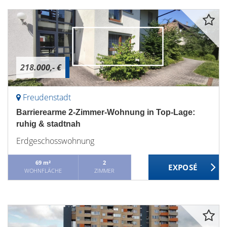
218.000,- €
Freudenstadt
Barrierearme 2-Zimmer-Wohnung in Top-Lage:
ruhig & stadtnah
Erdgeschosswohnung
69 m²
2
WOHNFLÄCHE
ZIMMER