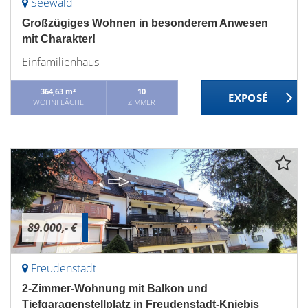
Seewald
Großzügiges Wohnen in besonderem Anwesen
mit Charakter!
Einfamilienhaus
364,63 m²
10
WOHNFLÄCHE
ZIMMER
89.000,- €
Freudenstadt
2-Zimmer-Wohnung mit Balkon und
Tiefgaragenstellplatz in Freudenstadt-Kniebis