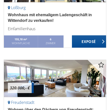
Loßburg
Wohnhaus mit ehemaligem Ladengeschäft in
Wittendorf zu verkaufen!
Einfamilienhaus
155,18 m²
6
WOHNFLÄCHE
ZIMMER
320.000,- €
Freudenstadt
Wohnen über den Dächern von Freudenstadt: