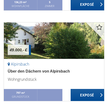
136,23 m²
5
WOHNFLÄCHE
ZIMMER
49.000,- €
Alpirsbach
Über den Dächern von Alpirsbach
Wohngrundstück
797 m²
GRUNDSTÜCK