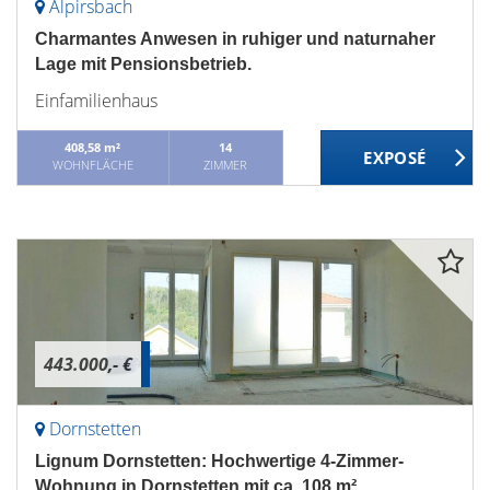
Alpirsbach
Charmantes Anwesen in ruhiger und naturnaher
Lage mit Pensionsbetrieb.
Einfamilienhaus
408,58 m²
14
WOHNFLÄCHE
ZIMMER
443.000,- €
Dornstetten
Lignum Dornstetten: Hochwertige 4-Zimmer-
Wohnung in Dornstetten mit ca. 108 m²