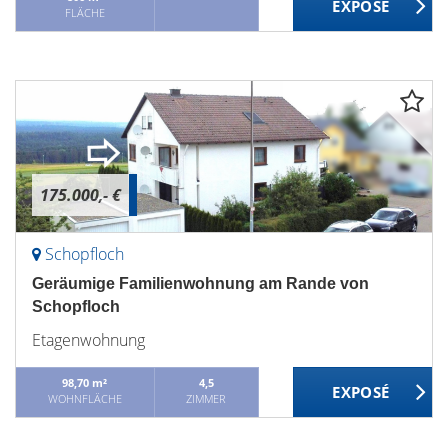
FLÄCHE
175.000,- €
Schopfloch
Geräumige Familienwohnung am Rande von
Schopfloch
Etagenwohnung
98,70 m²
4,5
WOHNFLÄCHE
ZIMMER