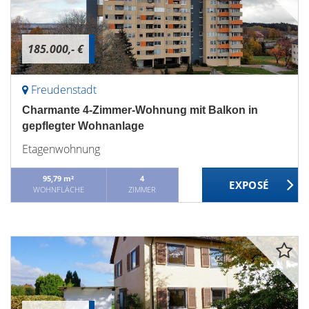
185.000,- €
Freudenstadt
Charmante 4-Zimmer-Wohnung mit Balkon in
gepflegter Wohnanlage
Etagenwohnung
95,79 m²
4
WOHNFLÄCHE
ZIMMER