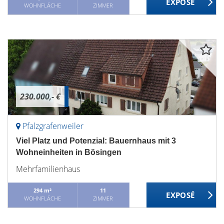
WOHNFLÄCHE
ZIMMER
230.000,- €
Pfalzgrafenweiler
Viel Platz und Potenzial: Bauernhaus mit 3
Wohneinheiten in Bösingen
Mehrfamilienhaus
294 m²
11
WOHNFLÄCHE
ZIMMER