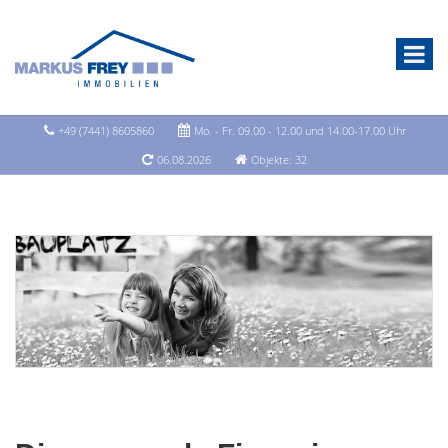
+49 (7441) 8605860
Mo. - Fr. 09.00 - 12.00 und 14.00-17.00 Uhr
06.08.2026
Objekte: 32