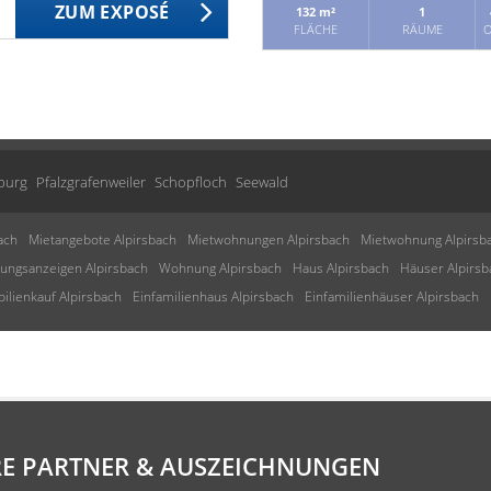
ZUM EXPOSÉ
132 m²
1
FLÄCHE
RÄUME
O
burg
Pfalzgrafenweiler
Schopfloch
Seewald
ach
Mietangebote Alpirsbach
Mietwohnungen Alpirsbach
Mietwohnung Alpirsb
ngsanzeigen Alpirsbach
Wohnung Alpirsbach
Haus Alpirsbach
Häuser Alpirsb
ilienkauf Alpirsbach
Einfamilienhaus Alpirsbach
Einfamilienhäuser Alpirsbach
E PARTNER & AUSZEICHNUNGEN