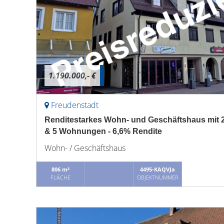
1.190.000,- €
Freudenstadt
Renditestarkes Wohn- und Geschäftshaus mit 
& 5 Wohnungen - 6,6% Rendite
Wohn- / Geschäftshaus
806 m²
4495-KAQVJa
FLÄCHE
OBJEKTNUMMER