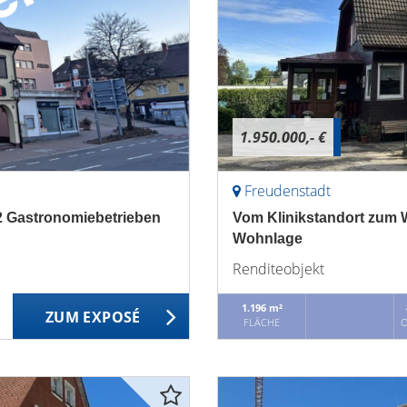
1.950.000,- €
Freudenstadt
2 Gastronomiebetrieben
Vom Klinikstandort zum W
Wohnlage
Renditeobjekt
1.196 m²
ZUM EXPOSÉ
FLÄCHE
O