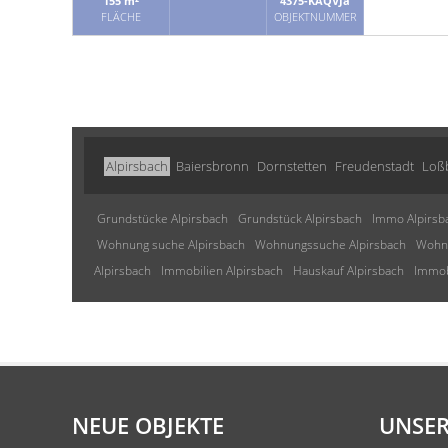
155 m²
4375-KAQVJa
FLÄCHE
OBJEKTNUMMER
Alpirsbach
Baiersbronn
Dornstetten
Freudenstadt
Loß
Grundstücke Alpirsbach
Grundstück Alpirsbach
Immo Alpirsb
Wohnung suche Alpirsbach
Wohnungssuche Alpirsbach
Wohnu
Alpirsbach
Immobilien Alpirsbach
Hauskauf Alpirsbach
Immob
NEUE OBJEKTE
UNSER