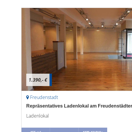
1.390,- €
Freudenstadt
Repräsentatives Ladenlokal am Freudenstädte
Ladenlokal