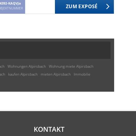
4392-KAQVJa
ZUM EXPOSÉ
BJEKTNUMMER
ach
Wohnungen Alpirsbach
Wohnung miete Alpirsbach
ach
kaufen Alpirsbach
mieten Alpirsbach
Immobilie
KONTAKT