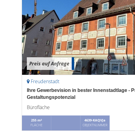
Preis auf Anfrage
Freudenstadt
Ihre Gewerbevision in bester Innenstadtlage - P
Gestaltungspotenzial
Bürofläche
255 m²
4639-KAQVJa
FLÄCHE
OBJEKTNUMMER