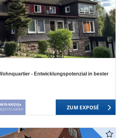
ohnquartier - Entwicklungspotenzial in bester
4618-KAQVJa
ZUM EXPOSÉ
BJEKTNUMMER