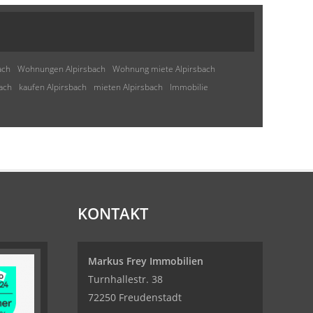
ach
Wohnungen Alpirsbach
Wohnung miete Alpirsbach
ach
kaufen Alpirsbach
mieten Alpirsbach
Immobilie
KONTAKT
Markus Frey Immobilien
Turnhallestr. 38
72250 Freudenstadt