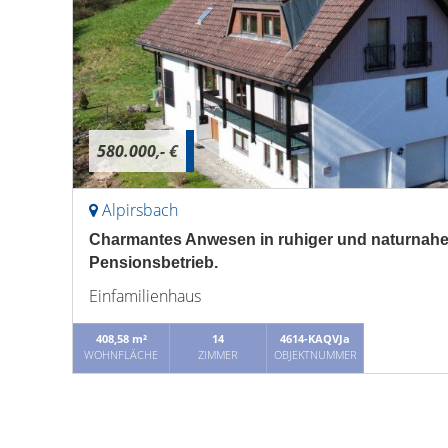
580.000,- €
Alpirsbach
Charmantes Anwesen in ruhiger und naturnahe
Pensionsbetrieb.
Einfamilienhaus
408,58 m²
14
4614-KAQVJa
WOHNFLÄCHE
ZIMMER
OBJEKTNUMMER