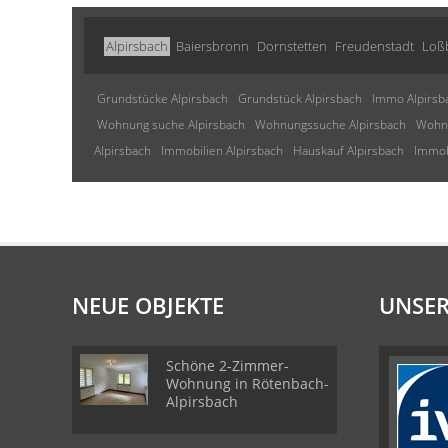
Alpirsbach
Baiersbronn
Dornstetten
Freudenstadt
Loß
Grundstücke Alpirsbach
Grundstück Alpirsbach
Immo Alpirsb
Wohnung suche Alpirsbach
Wohnungssuche Alpirsbach
Wohnu
Alpirsbach
Immobilien Alpirsbach
Hauskauf Alpirsbach
Immob
NEUE OBJEKTE
UNSER
Schöne 2-Zimmer-
Wohnung in Rötenbach-
Alpirsbach