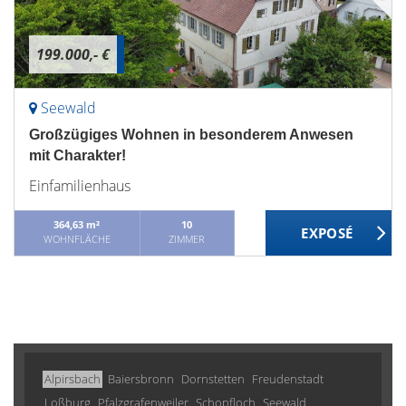
199.000,- €
Seewald
Großzügiges Wohnen in besonderem Anwesen
mit Charakter!
Einfamilienhaus
364,63 m²
10
WOHNFLÄCHE
ZIMMER
Alpirsbach
Baiersbronn
Dornstetten
Freudenstadt
Loßburg
Pfalzgrafenweiler
Schopfloch
Seewald