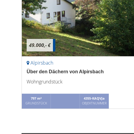
49.000,- €
Alpirsbach
Über den Dächern von Alpirsbach
Wohngrundstück
797 m²
4355-KAQVJa
GRUNDSTÜCK
OBJEKTNUMMER