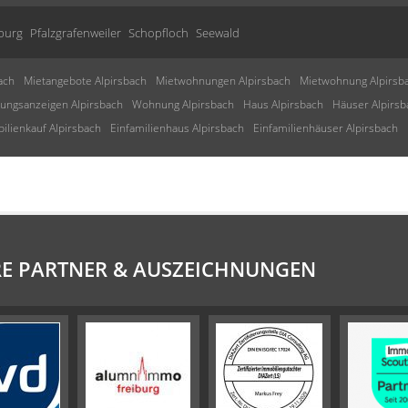
burg
Pfalzgrafenweiler
Schopfloch
Seewald
ach
Mietangebote Alpirsbach
Mietwohnungen Alpirsbach
Mietwohnung Alpirsb
ngsanzeigen Alpirsbach
Wohnung Alpirsbach
Haus Alpirsbach
Häuser Alpirsb
ilienkauf Alpirsbach
Einfamilienhaus Alpirsbach
Einfamilienhäuser Alpirsbach
E PARTNER & AUSZEICHNUNGEN