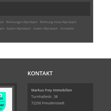
ach
Wohnungen Alpirsbach
Wohnung miete Alpirsbach
ach
kaufen Alpirsbach
mieten Alpirsbach
Immobilie
KONTAKT
Markus Frey Immobilien
Turnhallestr. 38
72250 Freudenstadt