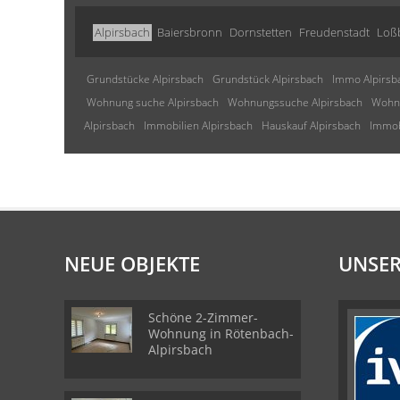
Alpirsbach
Baiersbronn
Dornstetten
Freudenstadt
Loß
Grundstücke Alpirsbach
Grundstück Alpirsbach
Immo Alpirsb
Wohnung suche Alpirsbach
Wohnungssuche Alpirsbach
Wohnu
Alpirsbach
Immobilien Alpirsbach
Hauskauf Alpirsbach
Immob
NEUE OBJEKTE
UNSER
Schöne 2-Zimmer-
Wohnung in Rötenbach-
Alpirsbach