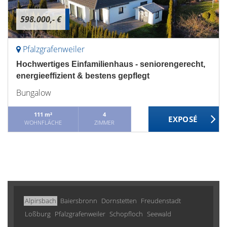
598.000,- €
Pfalzgrafenweiler
Hochwertiges Einfamilienhaus - seniorengerecht,
energieeffizient & bestens gepflegt
Bungalow
111 m²
4
WOHNFLÄCHE
ZIMMER
Alpirsbach
Baiersbronn
Dornstetten
Freudenstadt
Loßburg
Pfalzgrafenweiler
Schopfloch
Seewald