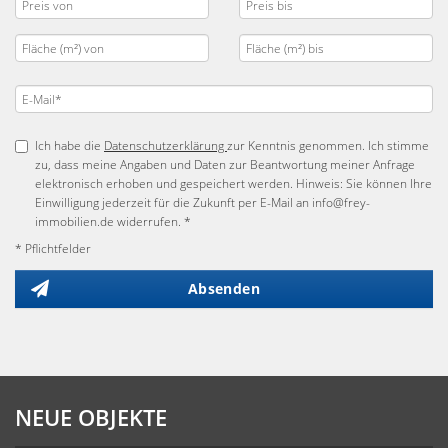
Ich habe die
Datenschutzerklärung
zur Kenntnis genommen. Ich stimme
zu, dass meine Angaben und Daten zur Beantwortung meiner Anfrage
elektronisch erhoben und gespeichert werden. Hinweis: Sie können Ihre
Einwilligung jederzeit für die Zukunft per E-Mail an info@frey-
immobilien.de widerrufen. *
* Pflichtfelder
Absenden
NEUE OBJEKTE