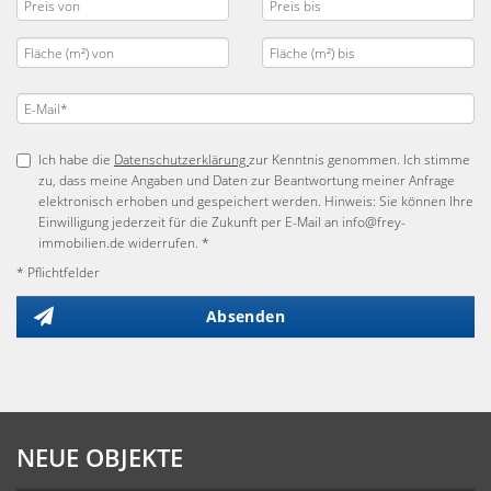
Ich habe die
Datenschutzerklärung
zur Kenntnis genommen. Ich stimme
zu, dass meine Angaben und Daten zur Beantwortung meiner Anfrage
elektronisch erhoben und gespeichert werden. Hinweis: Sie können Ihre
Einwilligung jederzeit für die Zukunft per E-Mail an info@frey-
immobilien.de widerrufen. *
* Pflichtfelder
Absenden
NEUE OBJEKTE