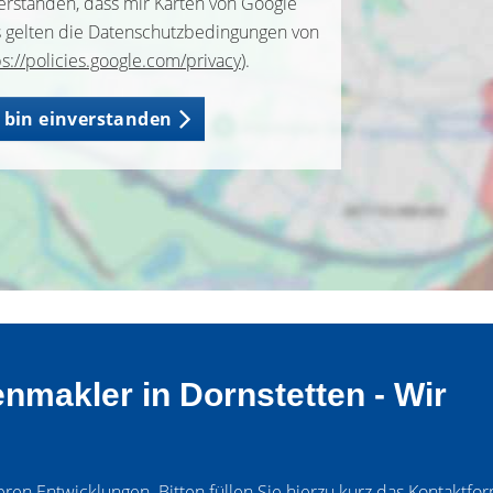
verstanden, dass mir Karten von Google
s gelten die Datenschutzbedingungen von
ps://policies.google.com/privacy
).
h bin einverstanden
enmakler in Dornstetten - Wir
en Entwicklungen. Bitten füllen Sie hierzu kurz das Kontaktfor