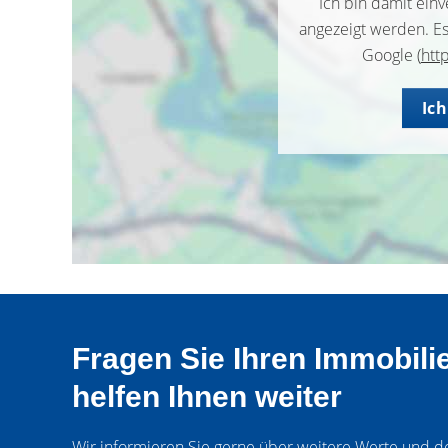
Ich bin damit ein
angezeigt werden. E
Google (
htt
Ic
Fragen Sie Ihren Immobili
helfen Ihnen weiter
Wir informieren Sie gerne über weitere Werte und der