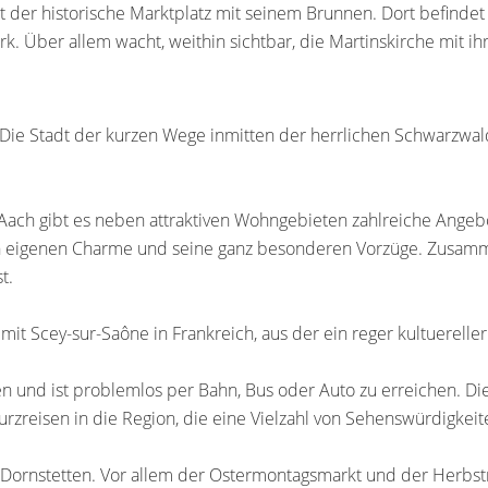
st der historische Marktplatz mit seinem Brunnen. Dort befinde
 Über allem wacht, weithin sichtbar, die Martinskirche mit i
. Die Stadt der kurzen Wege inmitten der herrlichen Schwarzwa
 Aach gibt es neben attraktiven Wohngebieten zahlreiche Angebo
nen eigenen Charme und seine ganz besonderen Vorzüge. Zusam
t.
mit Scey-sur-Saône in Frankreich, aus der ein reger kultuerelle
en und ist problemlos per Bahn, Bus oder Auto zu erreichen. D
zreisen in die Region, die eine Vielzahl von Sehenswürdigkeite
n Dornstetten. Vor allem der Ostermontagsmarkt und der Herbst