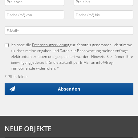
Ich habe die
Datenschutzerklärung
zur Kenntnis genommen. Ich stimme
zu, dass meine Angaben und Daten zur Beantwortung meiner Anfrage
elektronisch erhoben und gespeichert werden. Hinweis: Sie können Ihre
Einwilligung jederzeit für die Zukunft per E-Mail an info@frey-
immobilien.de widerrufen. *
* Pflichtfelder
Absenden
NEUE OBJEKTE