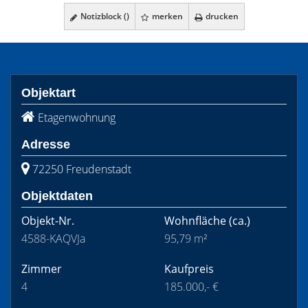
Notizblock (
)
merken
drucken
Objektart
Etagenwohnung
Adresse
72250 Freudenstadt
Objektdaten
Objekt-Nr.
Wohnfläche
(ca.)
4588-KAQVJa
95,79 m²
Zimmer
Kaufpreis
4
185.000,- €