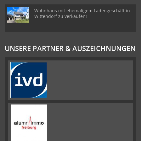
Wohnhaus mit ehemaligem Ladengeschäft in
Wittendorf zu verkaufen!
UNSERE PARTNER & AUSZEICHNUNGEN